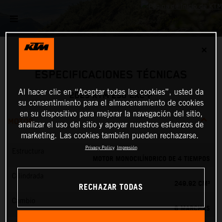
✕
ESPECIFICACIONES TÉCNICAS
Al hacer clic en “Aceptar todas las cookies”, usted da
2025 KTM 250 EXC-F
su consentimiento para el almacenamiento de cookies
en su dispositivo para mejorar la navegación del sitio,
MOTOR
analizar el uso del sitio y apoyar nuestros esfuerzos de
marketing. Las cookies también pueden rechazarse.
Privacy Policy
Impresión
Estructura
MOTOR MONOCILÍNDRICO DE 4 TIEMPOS
Cilindrada
249.92 CM³
RECHAZAR TODAS
Cambio
6 MARCHAS