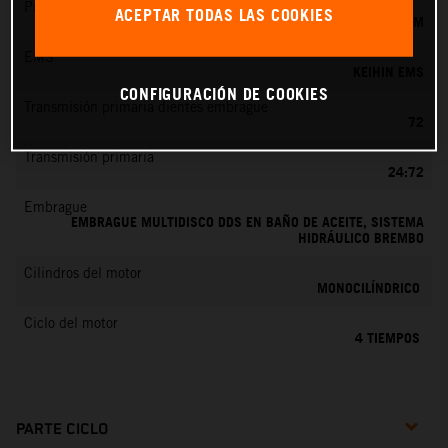
Preparación de la mezcla
ACEPTAR TODAS LAS COOKIES
KEIHIN EFI, TOBERA DE 42 MM
EMS
KEIHIN EMS
CONFIGURACIÓN DE COOKIES
Transmisión primaria dientes embrague
72
Transmisión primaria
24:72
Embrague
EMBRAGUE MULTIDISCO DDS EN BAÑO DE ACEITE, SISTEMA
HIDRÁULICO BREMBO
Cilindros del motor
MONOCILÍNDRICO
Ciclo del motor
4 TIEMPOS
PARTE CICLO