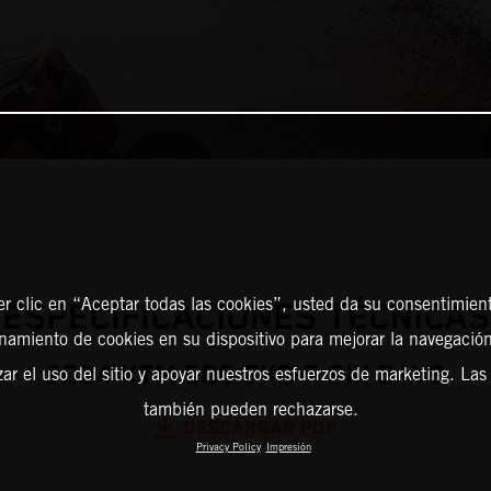
er clic en “Aceptar todas las cookies”, usted da su consentimient
ESPECIFICACIONES TÉCNICAS
amiento de cookies en su dispositivo para mejorar la navegación 
2024 KTM 500 EXC-F SIX DAYS
zar el uso del sitio y apoyar nuestros esfuerzos de marketing. Las
también pueden rechazarse.
DESCARGAR PDF
Privacy Policy
Impresión