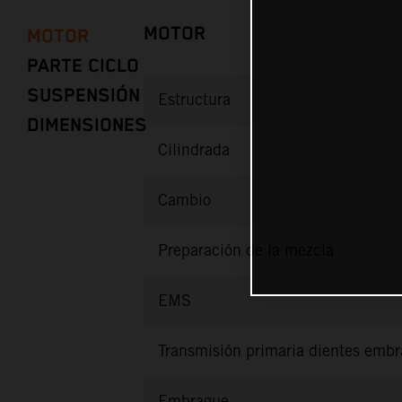
MOTOR
MOTOR
PARTE CICLO
SUSPENSIÓN
Estructura
DIMENSIONES
Cilindrada
Cambio
Preparación de la mezcla
EMS
Transmisión primaria dientes emb
Embrague