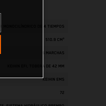
 MONOCILÍNDRICO DE 4 TIEMPOS
510.9 CM³
6 MARCHAS
KEIHIN EFI, TOBERA DE 42 MM
KEIHIN EMS
72