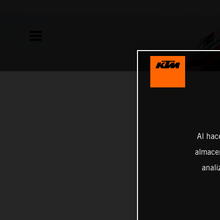
Al hac
almacen
anali