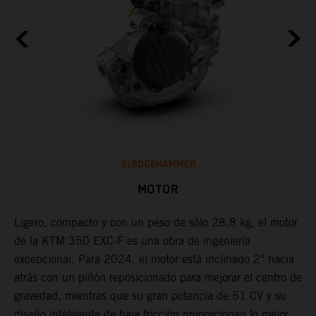
SLEDGEHAMMER
MOTOR
Ligero, compacto y con un peso de sólo 28,8 kg, el motor
L
de la KTM 350 EXC-F es una obra de ingeniería
u
excepcional. Para 2024, el motor está inclinado 2° hacia
E
o
atrás con un piñón reposicionado para mejorar el centro de
f
a
gravedad, mientras que su gran potencia de 51 CV y su
e
diseño inteligente de baja fricción proporcionan lo mejor
a