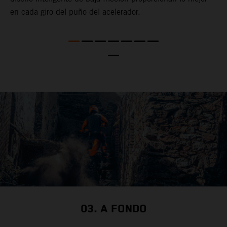
en cada giro del puño del acelerador.
c
n
e
te
i
c
t
c
03. A FONDO