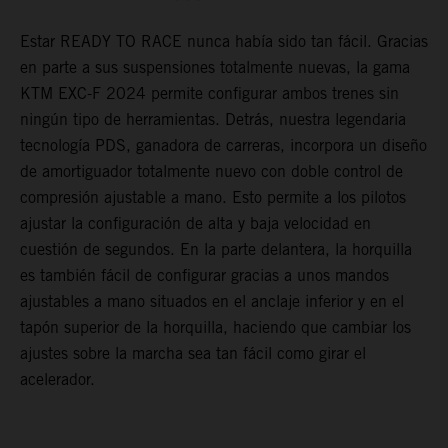
Estar READY TO RACE nunca había sido tan fácil. Gracias
D
en parte a sus suspensiones totalmente nuevas, la gama
d
KTM EXC-F 2024 permite configurar ambos trenes sin
a
ningún tipo de herramientas. Detrás, nuestra legendaria
d
r
tecnología PDS, ganadora de carreras, incorpora un diseño
U
or
de amortiguador totalmente nuevo con doble control de
l
compresión ajustable a mano. Esto permite a los pilotos
s
ajustar la configuración de alta y baja velocidad en
T
cuestión de segundos. En la parte delantera, la horquilla
p
es también fácil de configurar gracias a unos mandos
f
ajustables a mano situados en el anclaje inferior y en el
f
tapón superior de la horquilla, haciendo que cambiar los
p
ajustes sobre la marcha sea tan fácil como girar el
acelerador.