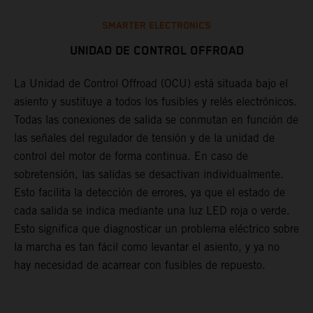
SMARTER ELECTRONICS
UNIDAD DE CONTROL OFFROAD
La Unidad de Control Offroad (OCU) está situada bajo el
asiento y sustituye a todos los fusibles y relés electrónicos.
L
s
Todas las conexiones de salida se conmutan en función de
i
las señales del regulador de tensión y de la unidad de
c
en
control del motor de forma continua. En caso de
m
sobretensión, las salidas se desactivan individualmente.
m
te
Esto facilita la detección de errores, ya que el estado de
c
cada salida se indica mediante una luz LED roja o verde.
d
Esto significa que diagnosticar un problema eléctrico sobre
l
la marcha es tan fácil como levantar el asiento, y ya no
e
hay necesidad de acarrear con fusibles de repuesto.
c