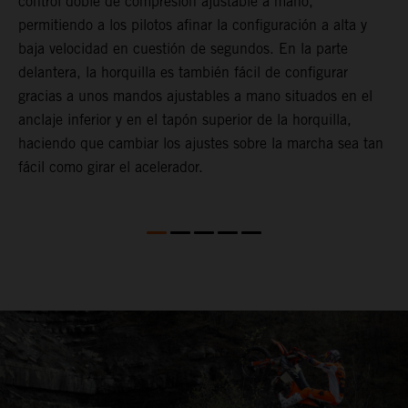
control doble de compresión ajustable a mano,
m
permitiendo a los pilotos afinar la configuración a alta y
a
baja velocidad en cuestión de segundos. En la parte
f
delantera, la horquilla es también fácil de configurar
d
gracias a unos mandos ajustables a mano situados en el
T
anclaje inferior y en el tapón superior de la horquilla,
s
haciendo que cambiar los ajustes sobre la marcha sea tan
s
fácil como girar el acelerador.
a
m