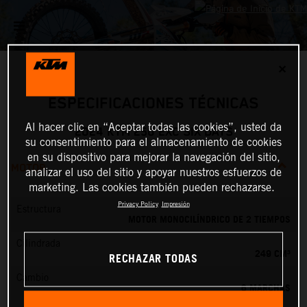
✕
ESPECIFICACIONES TÉCNICAS
Al hacer clic en “Aceptar todas las cookies”, usted da
2024 KTM 250 EXC SIX DAYS
su consentimiento para el almacenamiento de cookies
en su dispositivo para mejorar la navegación del sitio,
MOTOR
analizar el uso del sitio y apoyar nuestros esfuerzos de
marketing. Las cookies también pueden rechazarse.
Privacy Policy
Impresión
Estructura
MOTOR MONOCILÍNDRICO DE 2 TIEMPOS
Cilindrada
249 CM³
RECHAZAR TODAS
Cambio
6 MARCHAS