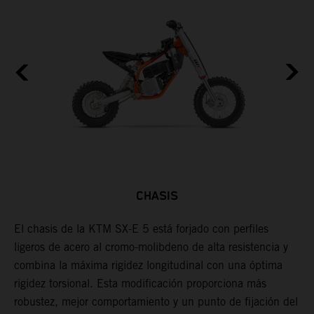
CHASIS
El chasis de la KTM SX-E 5 está forjado con perfiles
L
ligeros de acero al cromo-molibdeno de alta resistencia y
l
s,
combina la máxima rigidez longitudinal con una óptima
p
s
rigidez torsional. Esta modificación proporciona más
c
robustez, mejor comportamiento y un punto de fijación del
u