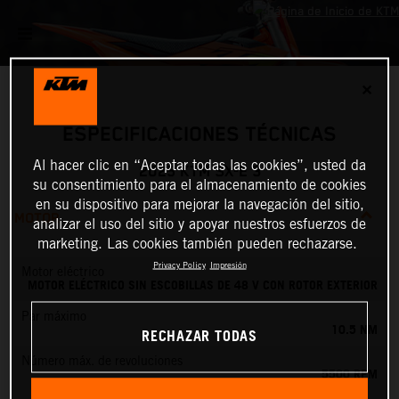
✕
ESPECIFICACIONES TÉCNICAS
Al hacer clic en “Aceptar todas las cookies”, usted da
2025 KTM SX-E 3
su consentimiento para el almacenamiento de cookies
en su dispositivo para mejorar la navegación del sitio,
MOTOR
analizar el uso del sitio y apoyar nuestros esfuerzos de
marketing. Las cookies también pueden rechazarse.
Privacy Policy
Impresión
Motor eléctrico
MOTOR ELÉCTRICO SIN ESCOBILLAS DE 48 V CON ROTOR EXTERIOR
Par máximo
10.5 NM
RECHAZAR TODAS
Número máx. de revoluciones
5500 RPM