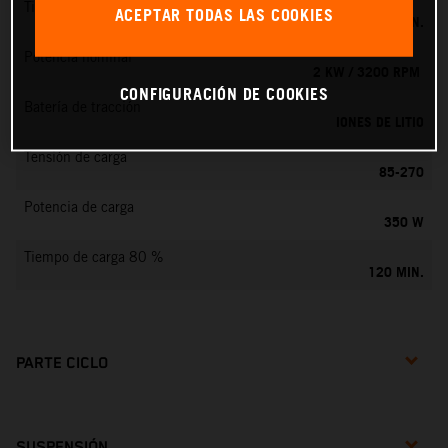
Tiempo de carga 100 %
ACEPTAR TODAS LAS COOKIES
160 MIN.
Potencia nominal
2 KW / 3200 RPM
CONFIGURACIÓN DE COOKIES
Batería de tracción
IONES DE LITIO
Tensión de carga
85-270
Potencia de carga
350 W
Tiempo de carga 80 %
120 MIN.
PARTE CICLO
SUSPENSIÓN