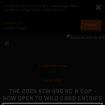
It looks like you are not on your country page. Would
you like to change to your current location?
CHANGE TO
CHANGE
United States
MOSTRAR TODO
05/08/2026
THE 2026 KTM 990 RC R CUP -
NOW OPEN TO WILD CARD ENTRIES