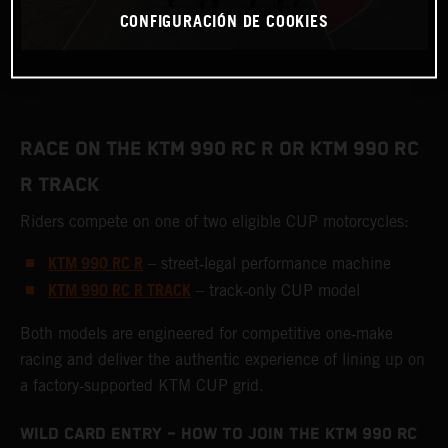
CONFIGURACIÓN DE COOKIES
RACE ON THE KTM 990 RC R OR KTM 990 RC
R TRACK
Riders compete on one of two eligible CUP motorcycles:
KTM 990 RC R
– street‑legal performance machine
KTM 990 RC R TRACK
– track‑only CUP model
Both models are engineered for competitive one‑make
racing and deliver the authentic experience of lining up on
a factory‑supported KTM CUP grid.
WILD CARD ENTRY – HOW TO JOIN THE KTM 990 RC