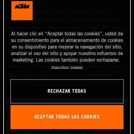
The KTM 990 RC R CUP is a six‑round European
one‑make motorcycle racing championship designed for
passionate riders — not factory professionals. Officially
Al hacer clic en “Aceptar todas las cookies”, usted da
underway, the CUP now offers a limited number of Wild
su consentimiento para el almacenamiento de cookies
Card race entries per event, giving riders the opportunity to
en su dispositivo para mejorar la navegación del sitio,
join selected rounds of this exclusive KTM racing series.
analizar el uso del sitio y apoyar nuestros esfuerzos de
This professionally organized, cost‑controlled racing cup
marketing. Las cookies también pueden rechazarse.
delivers real KTM racing to real riders, combining factory
Privacy Policy
Impresión
support, equal machinery, and a true championship
environment.
RECHAZAR TODAS
ACEPTAR TODAS LAS COOKIES