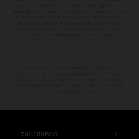
aviso previo. En el caso de superficies revestidas, puede haber
diferencias de color debido a las desviaciones habituales del proceso.
Los valores de consumo indicados se refieren al estado de serie apto
para carretera de los vehículos en el momento de la entrega de
fábrica. Las imágenes e ilustraciones de los modelos de enduro
muestran el estado de competición y no la versión homologada.
El descuento indicado está disponible exclusivamente en
concesionarios KTM autorizados y participantes. Toda la información
es sin compromiso. Se reservan errores de impresión, composición,
mecanografía y otros errores. La información puede cambiarse en
cualquier momento sin previo aviso.
THE COMPANY