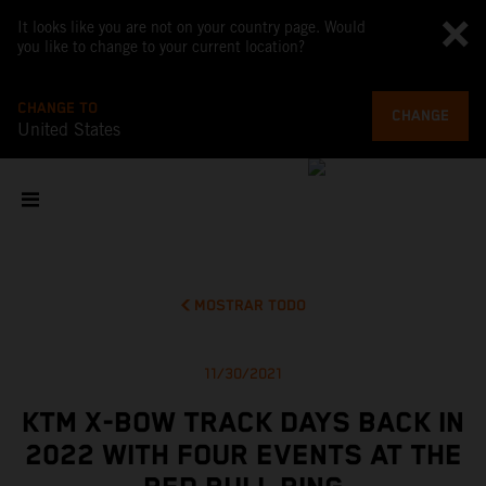
It looks like you are not on your country page. Would
you like to change to your current location?
CHANGE TO
CHANGE
United States
MOSTRAR TODO
11/30/2021
KTM X-BOW TRACK DAYS BACK IN
2022 WITH FOUR EVENTS AT THE