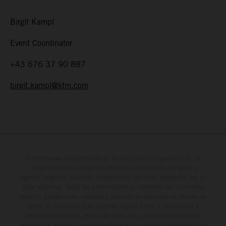
Birgit Kampl
Event Coordinator
+43 676 37 90 887
birgit.kampl@ktm.com
Determinadas características de los vehículos que aparecen en las
imágenes pueden variar con respecto a los modelos de serie, y
algunas imágenes muestran equipamiento opcional, disponible por un
coste adicional. Todos los datos relativos al contenido del suministro,
aspecto, prestaciones, medidas y pesos de los vehículos se ofrecen de
forma no vinculante y sin garantía alguna frente a confusiones o
errores de impresión, redacción o escritura; reservándose en todo
momento el derecho a realizar cambios en la presente información sin