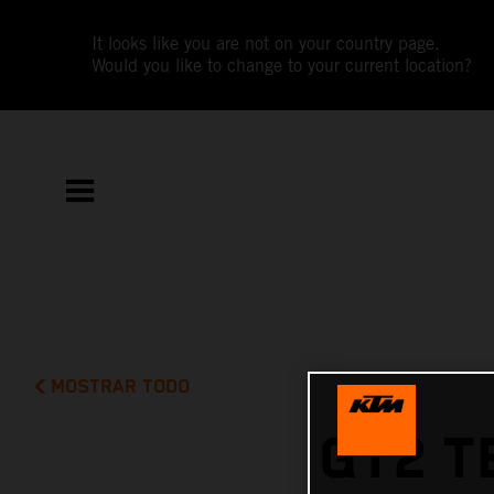
It looks like you are not on your country page.
Would you like to change to your current location?
MOSTRAR TODO
GT2 T