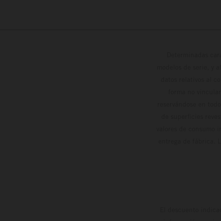
Determinadas cara
modelos de serie, y 
datos relativos al c
forma no vinculan
reservándose en todo
de superficies reve
valores de consumo in
entrega de fábrica. 
El descuento indica