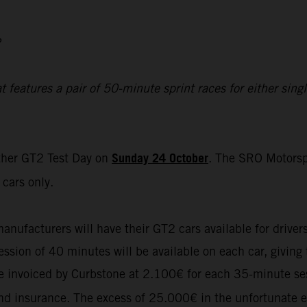
2
eatures a pair of 50-minute sprint races for either single
Sunday 24 October
ther GT2 Test Day on
. The SRO Motorsp
cars only.
manufacturers will have their GT2 cars available for driver
sion of 40 minutes will be available on each car, giving t
 be invoiced by Curbstone at 2.100€ for each 35-minute se
 and insurance. The excess of 25.000€ in the unfortunate e