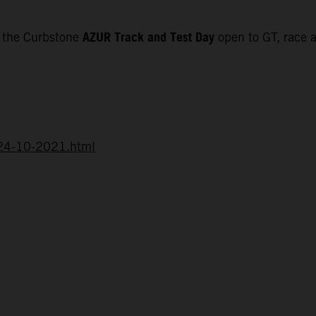
AZUR Track and Test Day
f the Curbstone
open to GT, race a
d-24-10-2021.html