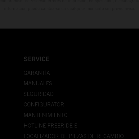
 compromiso. Se reservan errores de impresión, composición, mecanografía 
información puede cambiarse en cualquier momento sin previo aviso.
SERVICE
GARANTÍA
MANUALES
SEGURIDAD
CONFIGURATOR
MANTENIMIENTO
HOTLINE FREERIDE E
LOCALIZADOR DE PIEZAS DE RECAMBIO