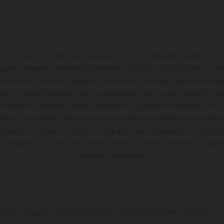
cterísticas de los vehículos que aparecen en las imágenes pueden variar 
algunas imágenes muestran equipamiento opcional, disponible por un coste
ontenido del suministro, aspecto, prestaciones, medidas y pesos de los ve
te y sin garantía alguna frente a confusiones o errores de impresión, reda
 momento el derecho a realizar cambios en la presente información sin avi
stidas, puede haber diferencias de color debido a las desviaciones habitua
dicados se refieren al estado de serie apto para carretera de los vehícul
Las imágenes e ilustraciones de los modelos de enduro muestran el estad
la versión homologada.
do está disponible exclusivamente en concesionarios KTM autorizados y pa