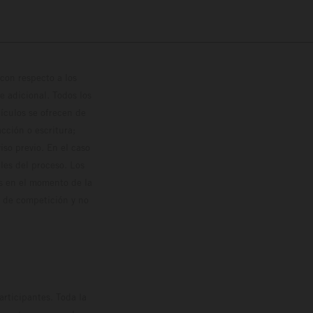
con respecto a los
 adicional. Todos los
hículos se ofrecen de
cción o escritura;
so previo. En el caso
les del proceso. Los
os en el momento de la
o de competición y no
rticipantes. Toda la