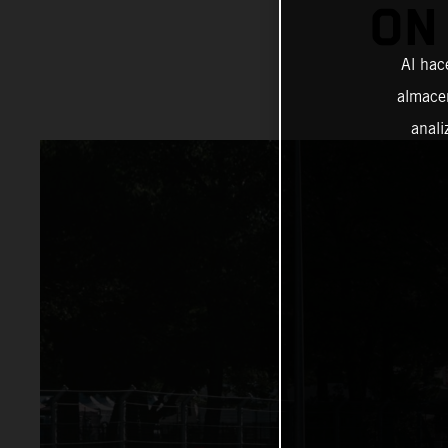
ON
Al hac
almacen
anali