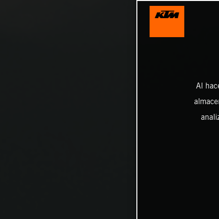
Al hac
almacen
anali