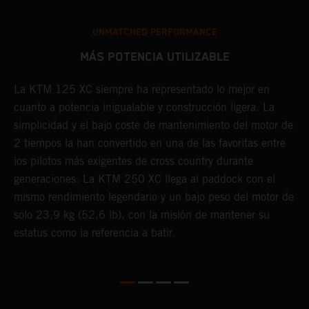
25
UNMATCHED PERFORMANCE
e
MÁS POTENCIA UTILIZABLE
e
La KTM 125 XC siempre ha representado lo mejor en
C
to
cuanto a potencia inigualable y construcción ligera. La
e
simplicidad y el bajo coste de mantenimiento del motor de
g
2 tiempos la han convertido en una de las favoritas entre
u
los pilotos más exigentes de cross country durante
l
generaciones. La KTM 250 XC llega al paddock con el
p
mismo rendimiento legendario y un bajo peso del motor de
solo 23,9 kg (52,6 lb), con la misión de mantener su
estatus como la referencia a batir.