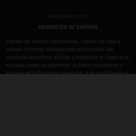
HARNESSING GRAVITY
ABSORCIÓN DE ENERGÍA
Además del bastidor hidroformado, cortado con láser y
D
te
soldado con robot, diseñado para proporcionar una
m
respuesta excepcional al piloto y estabilidad en línea recta,
l
a
el chasis consta de parámetros de flexión longitudinal y
c
torsional específicamente calculados. Esto significa que el
r
o
chasis actúa como una especie de "amortiguador", lo que
s
hace menos duro el pilotaje y que el piloto se fatigue
p
menos durante muchas vueltas a fondo.
e
q
s
n
m