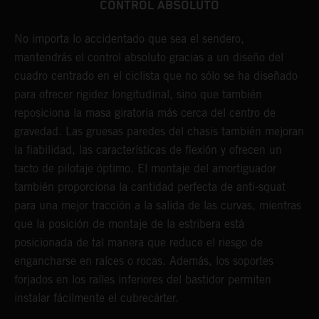
CONTROL ABSOLUTO
No importa lo accidentado que sea el sendero,
L
mantendrás el control absoluto gracias a un diseño del
d
cuadro centrado en el ciclista que no sólo se ha diseñado
c
para ofrecer rigidez longitudinal, sino que también
p
reposiciona la masa giratoria más cerca del centro de
s
gravedad. Las gruesas paredes del chasis también mejoran
p
la fiabilidad, las características de flexión y ofrecen un
p
tacto de pilotaje óptimo. El montaje del amortiguador
h
también proporciona la cantidad perfecta de anti-squat
c
para una mejor tracción a la salida de las curvas, mientras
m
que la posición de montaje de la estribera está
p
posicionada de tal manera que reduce el riesgo de
d
engancharse en raíces o rocas. Además, los soportes
y
forjados en los raíles inferiores del bastidor permiten
instalar fácilmente el cubrecárter.