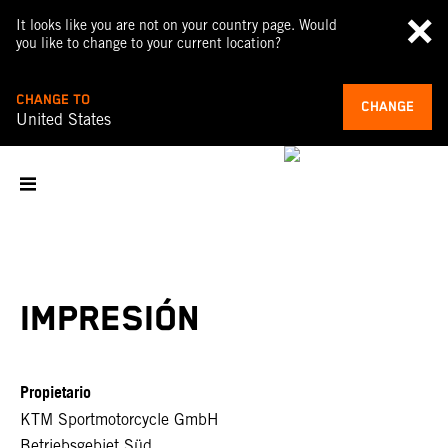
It looks like you are not on your country page. Would
you like to change to your current location?
CHANGE TO
CHANGE
United States
IMPRESIÓN
Propietario
KTM Sportmotorcycle GmbH
Betriebsgebiet Süd