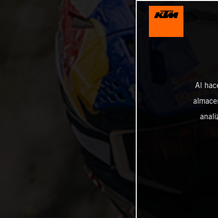
Al hac
almacen
anali