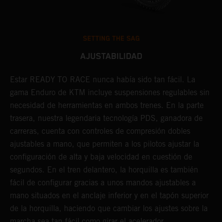
SETTING THE SAG
AJUSTABILIDAD
Estar READY TO RACE nunca había sido tan fácil. La
L
e
gama Enduro de KTM incluye suspensiones regulables sin
m
necesidad de herramientas en ambos trenes. En la parte
p
trasera, nuestra legendaria tecnología PDS, ganadora de
t
carreras, cuenta con controles de compresión dobles
m
ajustables a mano, que permiten a los pilotos ajustar la
a
configuración de alta y baja velocidad en cuestión de
f
segundos. En el tren delantero, la horquilla es también
d
fácil de configurar gracias a unos mandos ajustables a
T
mano situados en el anclaje inferior y en el tapón superior
s
de la horquilla, haciendo que cambiar los ajustes sobre la
s
marcha sea tan fácil como girar el acelerador.
a