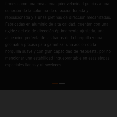
ED
firmes como una roca a cualquier velocidad gracias a una
l
a
conexión de la columna de dirección forjada y
y
reposicionada y a unas pletinas de dirección mecanizadas.
u
l
Fabricadas en aluminio de alta calidad, cuentan con una
e
rigidez del eje de dirección óptimamente ajustada, una
a
alineación perfecta de las barras de la horquilla y una
p
te
geometría precisa para garantizar una acción de la
p
horquilla suave y con gran capacidad de respuesta, por no
n
mencionar una estabilidad inquebrantable en esas etapas
especiales llanas y ultraveloces.
05. WARRANTY & SUPPORT