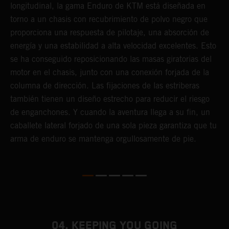
longitudinal, la gama Enduro de KTM está diseñada en
d
torno a un chasis con recubrimiento de polvo negro que
p
proporciona una respuesta de pilotaje, una absorción de
d
energía y una estabilidad a alta velocidad excelentes. Esto
e
se ha conseguido reposicionando las masas giratorias del
c
motor en el chasis, junto con una conexión forjada de la
s
columna de dirección. Las fijaciones de las estriberas
t
también tienen un diseño estrecho para reducir el riesgo
c
de enganchones. Y cuando la aventura llega a su fin, un
i
caballete lateral forjado de una sola pieza garantiza que tu
d
arma de enduro se mantenga orgullosamente de pie.
04. KEEPING YOU GOING