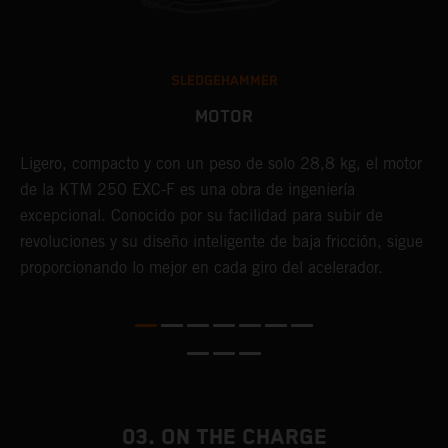
SLEDGEHAMMER
MOTOR
Ligero, compacto y con un peso de solo 28,8 kg, el motor
E
de la KTM 250 EXC-F es una obra de ingeniería
p
excepcional. Conocido por su facilidad para subir de
e
o
revoluciones y su diseño inteligente de baja fricción, sigue
p
r
proporcionando lo mejor en cada giro del acelerador.
r
ma
e
o,
e
o
03. ON THE CHARGE