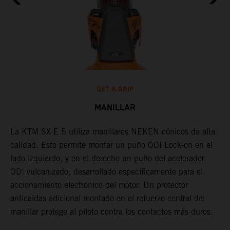
GET A GRIP
MANILLAR
La KTM SX-E 5 utiliza manillares NEKEN cónicos de alta
L
calidad. Esto permite montar un puño ODI Lock-on en el
m
lado izquierdo, y en el derecho un puño del acelerador
d
ODI vulcanizado, desarrollado específicamente para el
h
accionamiento electrónico del motor. Un protector
d
anticaídas adicional montado en el refuerzo central del
a
r
manillar protege al piloto contra los contactos más duros.
a
a