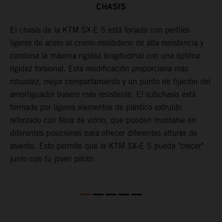
CHASIS
El chasis de la KTM SX-E 5 está forjado con perfiles
L
ligeros de acero al cromo-molibdeno de alta resistencia y
l
s,
combina la máxima rigidez longitudinal con una óptima
p
s
rigidez torsional. Esta modificación proporciona más
c
robustez, mejor comportamiento y un punto de fijación del
u
amortiguador trasero más resistente. El subchasis está
i
formado por ligeros elementos de plástico extruido
reforzado con fibra de vidrio, que pueden montarse en
diferentes posiciones para ofrecer diferentes alturas de
asiento. Esto permite que la KTM SX-E 5 pueda "crecer"
junto con tu joven piloto.