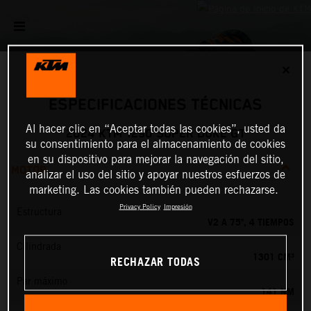
✕
ESPECIFICACIONES TÉCNICAS
Al hacer clic en “Aceptar todas las cookies”, usted da
2024 KTM 1290 SUPER DUKE GT
su consentimiento para el almacenamiento de cookies
en su dispositivo para mejorar la navegación del sitio,
MOTOR
analizar el uso del sitio y apoyar nuestros esfuerzos de
marketing. Las cookies también pueden rechazarse.
Privacy Policy
Impresión
Estructura
V2 A 75º, 4 TIEMPOS
Cilindrada
1301 CM³
RECHAZAR TODAS
Par máximo
141 NM