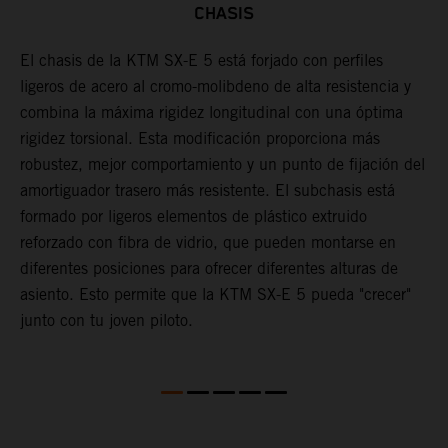
CHASIS
El chasis de la KTM SX-E 5 está forjado con perfiles
L
ligeros de acero al cromo-molibdeno de alta resistencia y
l
s,
combina la máxima rigidez longitudinal con una óptima
p
s
rigidez torsional. Esta modificación proporciona más
c
robustez, mejor comportamiento y un punto de fijación del
u
amortiguador trasero más resistente. El subchasis está
i
formado por ligeros elementos de plástico extruido
reforzado con fibra de vidrio, que pueden montarse en
diferentes posiciones para ofrecer diferentes alturas de
asiento. Esto permite que la KTM SX-E 5 pueda "crecer"
junto con tu joven piloto.