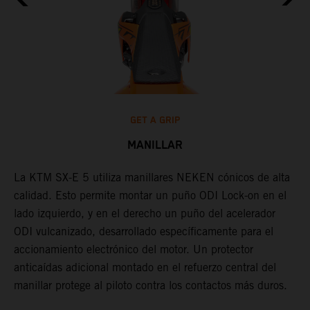
GET A GRIP
MANILLAR
La KTM SX-E 5 utiliza manillares NEKEN cónicos de alta
L
calidad. Esto permite montar un puño ODI Lock-on en el
m
lado izquierdo, y en el derecho un puño del acelerador
d
ODI vulcanizado, desarrollado específicamente para el
h
accionamiento electrónico del motor. Un protector
d
anticaídas adicional montado en el refuerzo central del
a
r
manillar protege al piloto contra los contactos más duros.
a
a