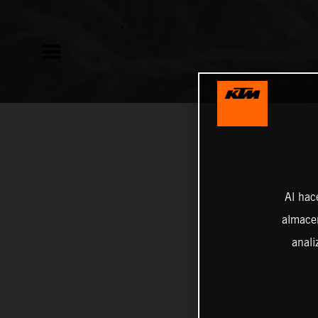
Al hac
almacen
anali