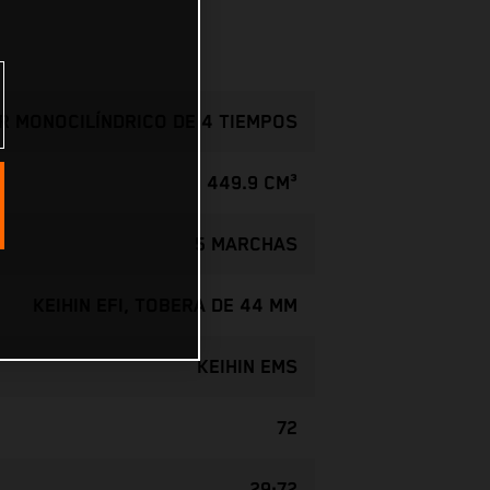
 MONOCILÍNDRICO DE 4 TIEMPOS
449.9 CM³
5 MARCHAS
KEIHIN EFI, TOBERA DE 44 MM
KEIHIN EMS
72