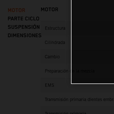
MOTOR
MOTOR
PARTE CICLO
SUSPENSIÓN
Estructura
DIMENSIONES
Cilindrada
Cambio
Preparación de la mezcla
EMS
Transmisión primaria dientes emb
Transmisión primaria