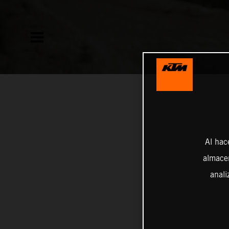
Al hac
almacen
anali