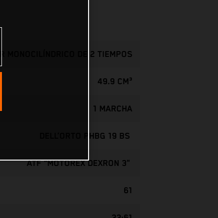
R MONOCILÍNDRICO DE 2 TIEMPOS
49.9 CM³
1 MARCHA
DELL’ORTO PHBG 19 BS
ATF "MOTOREX DEXRON 3"
61