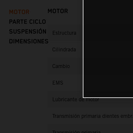
MOTOR
MOTOR
PARTE CICLO
SUSPENSIÓN
Estructura
DIMENSIONES
Cilindrada
Cambio
EMS
Lubricante de motor
Transmisión primaria dientes emb
Transmisión primaria