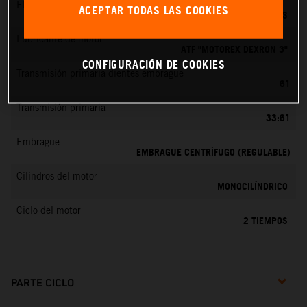
EMS
ACEPTAR TODAS LAS COOKIES
DELL’ORTO PHBG 19 BS
Lubricante de motor
ATF "MOTOREX DEXRON 3"
CONFIGURACIÓN DE COOKIES
Transmisión primaria dientes embrague
61
Transmisión primaria
33:61
Embrague
EMBRAGUE CENTRÍFUGO (REGULABLE)
Cilindros del motor
MONOCILÍNDRICO
Ciclo del motor
2 TIEMPOS
PARTE CICLO