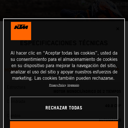
✕
ESPECIFICACIONES TÉCNICAS
Al hacer clic en “Aceptar todas las cookies”, usted da
2026 KTM 50 SX
su consentimiento para el almacenamiento de cookies
en su dispositivo para mejorar la navegación del sitio,
MOTOR
analizar el uso del sitio y apoyar nuestros esfuerzos de
marketing. Las cookies también pueden rechazarse.
Privacy Policy
Impresión
Estructura
MOTOR MONOCILÍNDRICO DE 2 TIEMPOS
Cilindrada
49.9 CM³
RECHAZAR TODAS
Cambio
AUTOMÁTICO