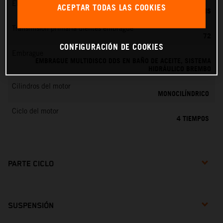
EMS
ACEPTAR TODAS LAS COOKIES
KEIHIN EMS
Transmisión primaria dientes embrague
72
CONFIGURACIÓN DE COOKIES
Embrague
EMBRAGUE MULTIDISCO DDS EN BAÑO DE ACEITE, SISTEMA
HIDRÁULICO BREMBO
Cilindros del motor
MONOCILÍNDRICO
Ciclo del motor
4 TIEMPOS
PARTE CICLO
SUSPENSIÓN