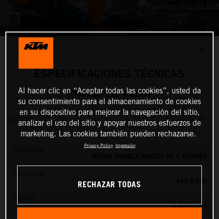
✕
ESPECIFICACIONES TÉCNICAS
Al hacer clic en “Aceptar todas las cookies”, usted da
KTM 450 EXC-F 2024
su consentimiento para el almacenamiento de cookies
en su dispositivo para mejorar la navegación del sitio,
MOTOR
analizar el uso del sitio y apoyar nuestros esfuerzos de
marketing. Las cookies también pueden rechazarse.
Privacy Policy
Impresión
Estructura
MOTOR MONOCILÍNDRICO DE 4 TIEMPOS
Cilindrada
449.9 CM³
RECHAZAR TODAS
Cambio
6 MARCHAS