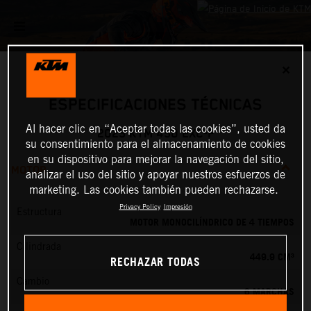
✕
ESPECIFICACIONES TÉCNICAS
Al hacer clic en “Aceptar todas las cookies”, usted da
2025 KTM 450 EXC-F
su consentimiento para el almacenamiento de cookies
en su dispositivo para mejorar la navegación del sitio,
MOTOR
analizar el uso del sitio y apoyar nuestros esfuerzos de
marketing. Las cookies también pueden rechazarse.
Privacy Policy
Impresión
Estructura
MOTOR MONOCILÍNDRICO DE 4 TIEMPOS
Cilindrada
449.9 CM³
RECHAZAR TODAS
Cambio
6 MARCHAS