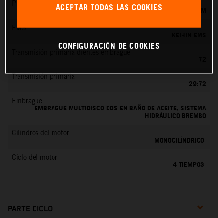
Preparación de la mezcla
ACEPTAR TODAS LAS COOKIES
KEIHIN EFI, TOBERA DE 42 MM
EMS
KEIHIN EMS
CONFIGURACIÓN DE COOKIES
Transmisión primaria dientes embrague
72
Transmisión primaria
29:72
Embrague
EMBRAGUE MULTIDISCO DDS EN BAÑO DE ACEITE, SISTEMA
HIDRÁULICO BREMBO
Cilindros del motor
MONOCILÍNDRICO
Ciclo del motor
4 TIEMPOS
PARTE CICLO