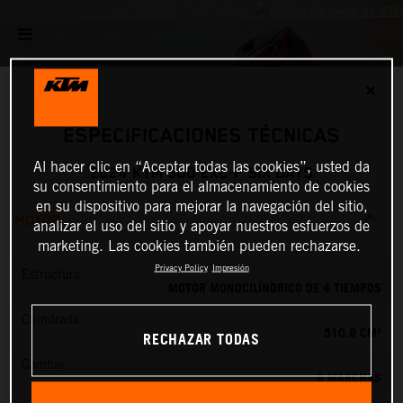
✕
ESPECIFICACIONES TÉCNICAS
Al hacer clic en “Aceptar todas las cookies”, usted da
2024 KTM 500 EXC-F SIX DAYS
su consentimiento para el almacenamiento de cookies
en su dispositivo para mejorar la navegación del sitio,
MOTOR
analizar el uso del sitio y apoyar nuestros esfuerzos de
marketing. Las cookies también pueden rechazarse.
Privacy Policy
Impresión
Estructura
MOTOR MONOCILÍNDRICO DE 4 TIEMPOS
Cilindrada
510.9 CM³
RECHAZAR TODAS
Cambio
6 MARCHAS