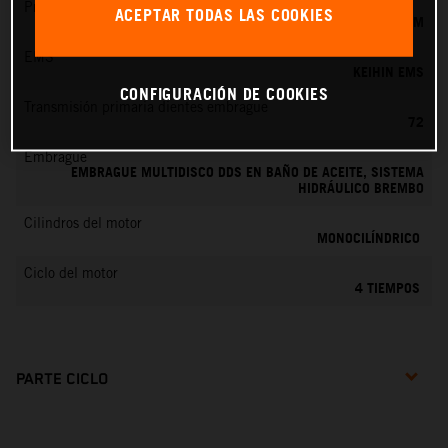
Preparación de la mezcla
ACEPTAR TODAS LAS COOKIES
KEIHIN EFI, TOBERA DE 42 MM
EMS
KEIHIN EMS
CONFIGURACIÓN DE COOKIES
Transmisión primaria dientes embrague
72
Embrague
EMBRAGUE MULTIDISCO DDS EN BAÑO DE ACEITE, SISTEMA
HIDRÁULICO BREMBO
Cilindros del motor
MONOCILÍNDRICO
Ciclo del motor
4 TIEMPOS
PARTE CICLO