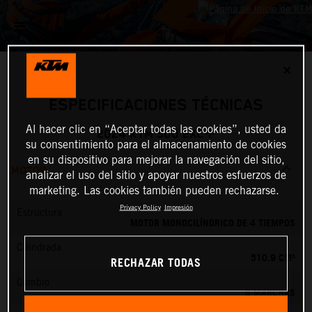
✕
ESPECIFICACIONES TÉCNICAS
Al hacer clic en “Aceptar todas las cookies”, usted da
2024 KTM 500 EXC-F
su consentimiento para el almacenamiento de cookies
en su dispositivo para mejorar la navegación del sitio,
MOTOR
analizar el uso del sitio y apoyar nuestros esfuerzos de
marketing. Las cookies también pueden rechazarse.
Privacy Policy
Impresión
Estructura
MOTOR MONOCILÍNDRICO DE 4 TIEMPOS
Cilindrada
510.9 CM³
RECHAZAR TODAS
Cambio
6 MARCHAS