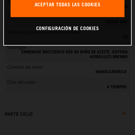
Preparación de la mezcla
ACEPTAR TODAS LAS COOKIES
KEIHIN EFI, TOBERA DE 42 MM
EMS
KEIHIN EMS
CONFIGURACIÓN DE COOKIES
Transmisión primaria dientes embrague
72
Embrague
EMBRAGUE MULTIDISCO DDS EN BAÑO DE ACEITE, SISTEMA
HIDRÁULICO BREMBO
Cilindros del motor
MONOCILÍNDRICO
Ciclo del motor
4 TIEMPOS
PARTE CICLO