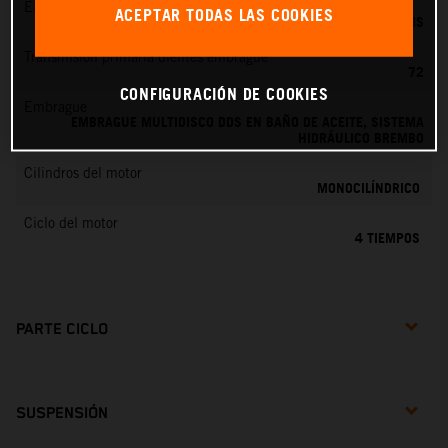
EMS
ACEPTAR TODAS LAS COOKIES
KEIHIN EMS
Transmisión primaria dientes embrague
72
CONFIGURACIÓN DE COOKIES
Embrague
EMBRAGUE MULTIDISCO DDS EN BAÑO DE ACEITE, SISTEMA
HIDRÁULICO BREMBO
Cilindros del motor
MONOCILÍNDRICO
Ciclo del motor
4 TIEMPOS
PARTE CICLO
SUSPENSIÓN