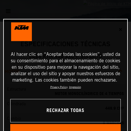
✕
ESPECIFICACIONES TÉCNICAS
Al hacer clic en “Aceptar todas las cookies”, usted da
2024 KTM 450 EXC-F SIX DAYS
su consentimiento para el almacenamiento de cookies
en su dispositivo para mejorar la navegación del sitio,
MOTOR
analizar el uso del sitio y apoyar nuestros esfuerzos de
marketing. Las cookies también pueden rechazarse.
Privacy Policy
Impresión
Estructura
MOTOR MONOCILÍNDRICO DE 4 TIEMPOS
Cilindrada
449.9 CM³
RECHAZAR TODAS
Cambio
6 MARCHAS