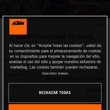
✕
ESPECIFICACIONES TÉCNICAS
Al hacer clic en “Aceptar todas las cookies”, usted da
2024 KTM 300 EXC
su consentimiento para el almacenamiento de cookies
en su dispositivo para mejorar la navegación del sitio,
MOTOR
analizar el uso del sitio y apoyar nuestros esfuerzos de
marketing. Las cookies también pueden rechazarse.
Privacy Policy
Impresión
Estructura
MOTOR MONOCILÍNDRICO DE 2 TIEMPOS
Cilindrada
293.15 CM³
RECHAZAR TODAS
Cambio
6 MARCHAS