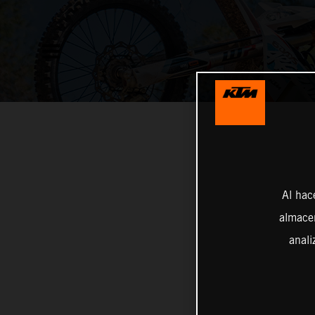
Al hac
almacen
anali