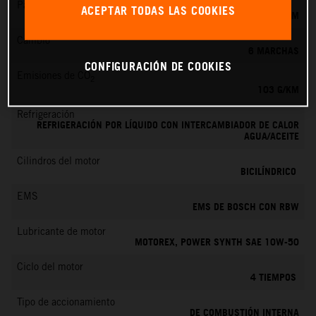
Par máximo
ACEPTAR TODAS LAS COOKIES
100 NM
Cambio
6 MARCHAS
CONFIGURACIÓN DE COOKIES
Emisiones de CO
2
103 G/KM
Refrigeración
REFRIGERACIÓN POR LÍQUIDO CON INTERCAMBIADOR DE CALOR
AGUA/ACEITE
Cilindros del motor
BICILÍNDRICO
EMS
EMS DE BOSCH CON RBW
Lubricante de motor
MOTOREX, POWER SYNTH SAE 10W-50
Ciclo del motor
4 TIEMPOS
Tipo de accionamiento
DE COMBUSTIÓN INTERNA