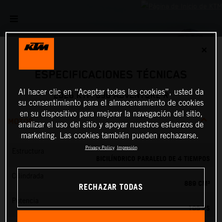
✕
ESPECIFICACIONES TÉCNICAS
Al hacer clic en “Aceptar todas las cookies”, usted da
2026 KTM 890 ADVENTURE R
su consentimiento para el almacenamiento de cookies
en su dispositivo para mejorar la navegación del sitio,
MOTOR
analizar el uso del sitio y apoyar nuestros esfuerzos de
marketing. Las cookies también pueden rechazarse.
Privacy Policy
Impresión
Estructura
BICILÍNDRICO PARALELO DE 4 TIEMPOS
Cilindrada
889 CM³
RECHAZAR TODAS
Potencia
105 PS