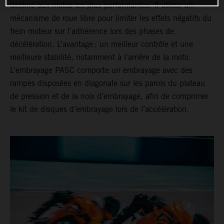
destiné aux motos les plus performantes. Il utilise un
mécanisme de roue libre pour limiter les effets négatifs du
frein moteur sur l’adhérence lors des phases de
décélération. L’avantage : un meilleur contrôle et une
meilleure stabilité, notamment à l’arrière de la moto.
L’embrayage PASC comporte un embrayage avec des
rampes disposées en diagonale sur les parois du plateau
de pression et de la noix d’embrayage, afin de comprimer
le kit de disques d’embrayage lors de l’accélération.