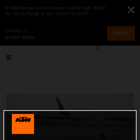
It looks like you are not on your country page. Would
you like to change to your current location?
CHANGE TO
CHANGE
United States