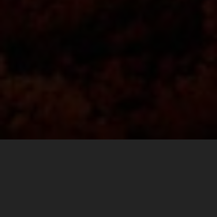
Finding the perfect balance between comfort and
durability goes a long way on race day. For the fast pace
walk to the ultimate spectator corner at Mugello, or the
long hike to Carl’s Dinner, to a VIP pit walk, or the after
party, KTM POWERWEAR REPLICA TEAM SHOES are