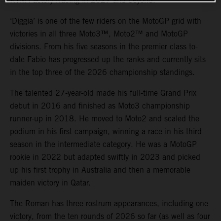
KTM Factory Racing in 2027 and beyond.
‘Diggia’ is one of the few riders on the MotoGP grid with
victories in all three Moto3™, Moto2™ and MotoGP
divisions. From his five seasons in the premier class to-
date Fabio has progressed up the ranks and currently sits
in the top three of the 2026 championship standings.
The talented 27-year-old made his full-time Grand Prix
debut in 2016 and finished as Moto3 championship
runner-up in 2018. He moved to Moto2 and scaled the
podium in his first campaign, winning a race in his third
season in the intermediate category. He was a MotoGP
rookie in 2022 but adapted swiftly in 2023 and picked
up his first trophy in Australia and then a memorable
maiden victory in Qatar.
The Roman has three rostrum appearances, including one
victory, from the ten rounds of 2026 so far (as well as four