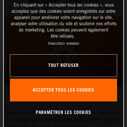
MOTOGP™ CHAPTER
En cliquant sur « Accepter tous les cookies », vous
acceptez que des cookies soient enregistrés sur votre
appareil pour améliorer votre navigation sur le site,
analyser votre utilisation du site et soutenir nos efforts
de marketing. Les cookies peuvent également
être refusés.
Privacy Policy
Impression
TOUT REFUSER
ACCEPTER TOUS LES COOKIES
PARAMÉTRER LES COOKIES
Italian Grand Prix ace, Fabio Di Giannantonio, has signed
a multi-year deal to ride the works KTM RC16 for Red Bull