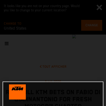
It looks like you are not on your country page. Would
you like to change to your current location?
CHANGE TO
CHANGE
United States
TOUT AFFICHER
6 juil. 2026
RED BULL KTM BETS ON FABIO DI
GIANNANTONIO FOR FRESH