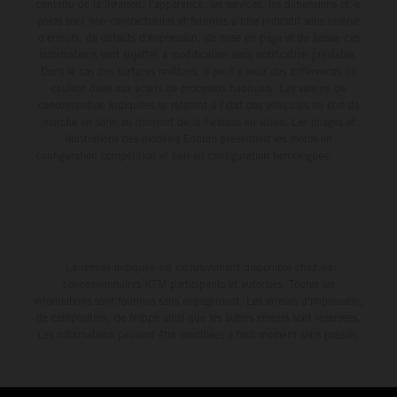
contenu de la livraison, l'apparence, les services, les dimensions et le
poids sont non-contractuelles et fournies à titre indicatif sous réserve
d'erreurs, de défauts d'impression, de mise en page et de saisie; ces
informations sont sujettes à modification sans notification préalable.
Dans le cas des surfaces revêtues, il peut y avoir des différences de
couleur dues aux écarts de processus habituels. Les valeurs de
consommation indiquées se réfèrent à l'état des véhicules en état de
marche en série au moment de la livraison en usine. Les images et
illustrations des modèles Enduro présentent les motos en
configuration compétition et non en configuration homologuée.
La remise indiquée est exclusivement disponible chez les
concessionnaires KTM participants et autorisés. Toutes les
informations sont fournies sans engagement. Les erreurs d'impression,
de composition, de frappe ainsi que les autres erreurs sont réservées.
Les informations peuvent être modifiées à tout moment sans préavis.