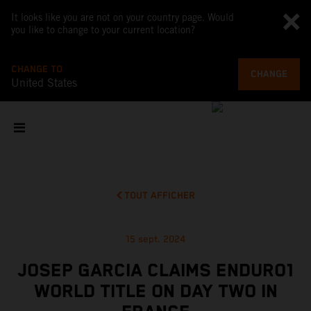
It looks like you are not on your country page. Would
you like to change to your current location?
CHANGE TO
CHANGE
United States
TOUT AFFICHER
15 sept. 2024
JOSEP GARCIA CLAIMS ENDURO1
WORLD TITLE ON DAY TWO IN