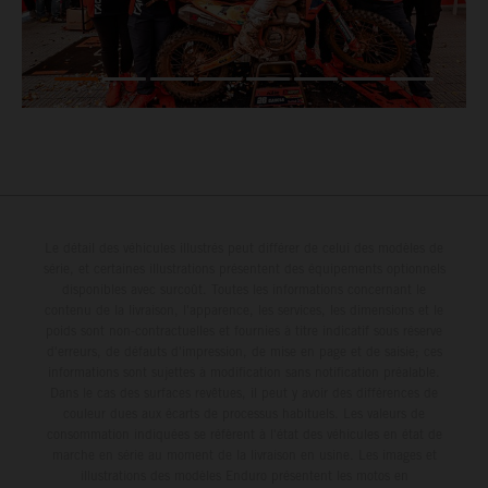
Le détail des véhicules illustrés peut différer de celui des modèles de
série, et certaines illustrations présentent des équipements optionnels
disponibles avec surcoût. Toutes les informations concernant le
contenu de la livraison, l'apparence, les services, les dimensions et le
poids sont non-contractuelles et fournies à titre indicatif sous réserve
d'erreurs, de défauts d'impression, de mise en page et de saisie; ces
informations sont sujettes à modification sans notification préalable.
Dans le cas des surfaces revêtues, il peut y avoir des différences de
couleur dues aux écarts de processus habituels. Les valeurs de
consommation indiquées se réfèrent à l'état des véhicules en état de
marche en série au moment de la livraison en usine. Les images et
illustrations des modèles Enduro présentent les motos en