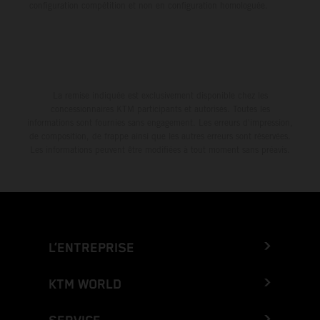
configuration compétition et non en configuration homologuée.
La remise indiquée est exclusivement disponible chez les
concessionnaires KTM participants et autorisés. Toutes les
informations sont fournies sans engagement. Les erreurs d'impression,
de composition, de frappe ainsi que les autres erreurs sont réservées.
Les informations peuvent être modifiées à tout moment sans préavis.
L’ENTREPRISE
KTM WORLD