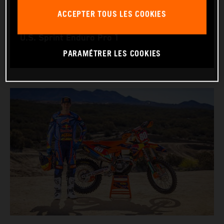
RACING BIKE: KTM 350 XC‑F
ACCEPTER TOUS LES COOKIES
WORLD CHAMPIONSHIPS: GNCC XC1 Pro and
U.S. Sprint Enduro Pro 1
PARAMÉTRER LES COOKIES