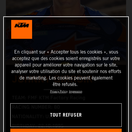
En cliquant sur « Accepter tous les cookies », vous
acceptez que des cookies soient enregistrés sur votre
appareil pour améliorer votre navigation sur le site,
analyser votre utilisation du site et soutenir nos efforts
JOHNNY GIRROIR
de marketing. Les cookies peuvent également
être refusés.
Privacy Policy
Impression
TEAM: FMF KTM Factory Racing
RACING NUMBER: 80
TOUT REFUSER
NATIONALITY: USA
BIRTHDAY: 22.10.1995