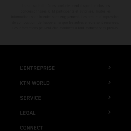
La remise indiquée est exclusivement disponible chez les
concessionnaires KTM participants et autorisés. Toutes les
informations sont fournies sans engagement. Les erreurs d'impression,
de composition, de frappe ainsi que les autres erreurs sont réservées.
Les informations peuvent être modifiées à tout moment sans préavis.
L’ENTREPRISE
KTM WORLD
SERVICE
LEGAL
CONNECT