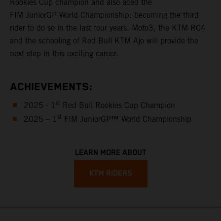
Rookies Cup champion and also aced the
FIM JuniorGP World Championship: becoming the third
rider to do so in the last four years. Moto3, the KTM RC4
and the schooling of Red Bull KTM Ajo will provide the
next step in this exciting career.
ACHIEVEMENTS:
st
2025 - 1
Red Bull Rookies Cup Champion
st
2025 – 1
FIM JuniorGP™ World Championship
LEARN MORE ABOUT
KTM RIDERS