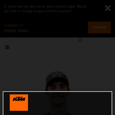
It looks like you are not on your country page. Would
you like to change to your current location?
CHANGE TO
CHANGE
United States