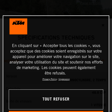
✕
SPÉCIFICATIONS TECHNIQUES
En cliquant sur « Accepter tous les cookies », vous
2027 KTM 50 SX
acceptez que des cookies soient enregistrés sur votre
appareil pour améliorer votre navigation sur le site,
MOTEUR
analyser votre utilisation du site et soutenir nos efforts
de marketing. Les cookies peuvent également
être refusés.
Version
MOTEUR MONOCYLINDRE, 2 TEMPS
Privacy Policy
Impression
Cylindrée
49.9 CM³
TOUT REFUSER
Boîte de vitesses
1 VITESSE