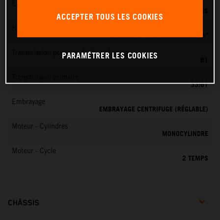
EMS
DELL’ORTO PHBG 19 BS
ACCEPTER TOUS LES COOKIES
Huile moteur
HUILE ATF “MOTOREX DEXRON 3”
Transmission primaire dents embrayage
PARAMÉTRER LES COOKIES
61
Transmission primaire
33:61
Embrayage
EMBRAYAGE CENTRIFUGE (RÉGLABLE)
Moteur - Cylindres
MONOCYLINDRE
Moteur - Cycle
2 TEMPS
CHÂSSIS