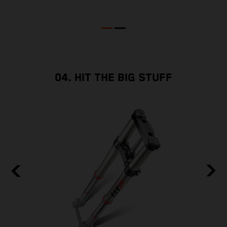
i
p
04. HIT THE BIG STUFF