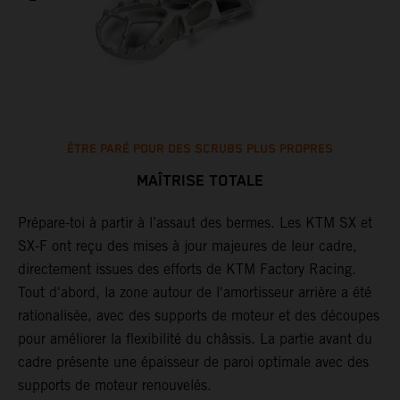
ÊTRE PARÉ POUR DES SCRUBS PLUS PROPRES
MAÎTRISE TOTALE
Prépare-toi à partir à l’assaut des bermes. Les KTM SX et
L
SX-F ont reçu des mises à jour majeures de leur cadre,
c
directement issues des efforts de KTM Factory Racing.
e
nt
Tout d'abord, la zone autour de l'amortisseur arrière a été
c
rationalisée, avec des supports de moteur et des découpes
l
pour améliorer la flexibilité du châssis. La partie avant du
c
cadre présente une épaisseur de paroi optimale avec des
t
supports de moteur renouvelés.
s