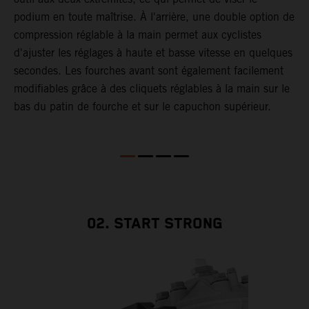
L
podium en toute maîtrise. À l'arrière, une double option de
l
r
compression réglable à la main permet aux cyclistes
S
d'ajuster les réglages à haute et basse vitesse en quelques
é
secondes. Les fourches avant sont également facilement
c
modifiables grâce à des cliquets réglables à la main sur le
s
bas du patin de fourche et sur le capuchon supérieur.
l
s
p
u
t
m
e
02. START STRONG
e
c