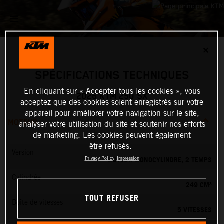
✕
SPÉCIFICATIONS TECHNIQUES
En cliquant sur « Accepter tous les cookies », vous
2026 KTM 250 SX
acceptez que des cookies soient enregistrés sur votre
appareil pour améliorer votre navigation sur le site,
MOTEUR
analyser votre utilisation du site et soutenir nos efforts
de marketing. Les cookies peuvent également
être refusés.
Version
MOTEUR MONOCYLINDRE, 2 TEMPS
Privacy Policy
Impression
Cylindrée
249 CM³
TOUT REFUSER
Boîte de vitesses
5 VITESSES