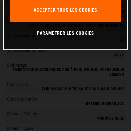
Préparation du mélange
SYSTÈME D'INJECTION ÉLECTRONIQUE DE CARBURANT KEIHIN,
ACCEPTER TOUS LES COOKIES
BOÎTIER PAPILLON 39 MM
EMS
SYSTÈME DE GESTION MOTEUR VITESCO TECHNOLOGIES
PARAMÉTRER LES COOKIES
Transmission primaire dents embrayage
72
Transmission primaire
26:72
Embrayage
EMBRAYAGE MULTIDISQUES DDS À BAIN D’HUILE, HYDRAULIQUE
BREMBO
Clutch type
EMBRAYAGE MULTIDISQUE DDS À BAIN D’HUILE
Clutch operation
BREMBO HYDRAULICS
Moteur - Cylindres
MONOCYLINDRE
Moteur - Cycle