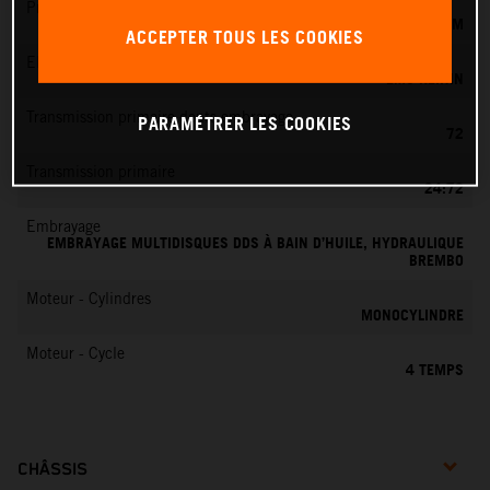
Préparation du mélange
KEIHIN EFI, CORPS DE PAPILLON 42 MM
ACCEPTER TOUS LES COOKIES
EMS
EMS KEIHIN
Transmission primaire dents embrayage
PARAMÉTRER LES COOKIES
72
Transmission primaire
24:72
Embrayage
EMBRAYAGE MULTIDISQUES DDS À BAIN D’HUILE, HYDRAULIQUE
BREMBO
Moteur - Cylindres
MONOCYLINDRE
Moteur - Cycle
4 TEMPS
CHÂSSIS