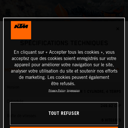
✕
SPÉCIFICATIONS TECHNIQUES
En cliquant sur « Accepter tous les cookies », vous
2026 KTM 250 EXC-F
acceptez que des cookies soient enregistrés sur votre
appareil pour améliorer votre navigation sur le site,
MOTEUR
analyser votre utilisation du site et soutenir nos efforts
de marketing. Les cookies peuvent également
être refusés.
Version
MOTEUR 1 CYLINDRE, 4 TEMPS
Privacy Policy
Impression
Cylindrée
249.92 CM³
TOUT REFUSER
Boîte de vitesses
6 VITESSES