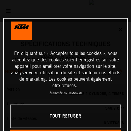
✕
SPÉCIFICATIONS TECHNIQUES
En cliquant sur « Accepter tous les cookies », vous
2025 KTM 350 EXC-F
acceptez que des cookies soient enregistrés sur votre
appareil pour améliorer votre navigation sur le site,
MOTEUR
analyser votre utilisation du site et soutenir nos efforts
de marketing. Les cookies peuvent également
être refusés.
Version
MOTEUR 1 CYLINDRE, 4 TEMPS
Privacy Policy
Impression
Cylindrée
349.7 CM³
TOUT REFUSER
Boîte de vitesses
6 VITESSES