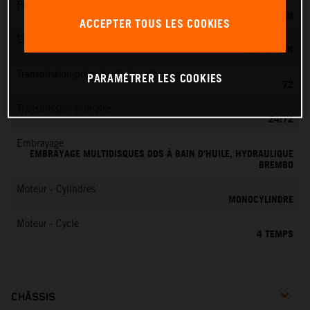
Préparation du mélange
KEIHIN EFI, CORPS DE PAPILLON 42 MM
ACCEPTER TOUS LES COOKIES
EMS
EMS KEIHIN
Transmission primaire dents embrayage
PARAMÉTRER LES COOKIES
72
Transmission primaire
24:72
Embrayage
EMBRAYAGE MULTIDISQUES DDS À BAIN D’HUILE, HYDRAULIQUE
BREMBO
Moteur - Cylindres
MONOCYLINDRE
Moteur - Cycle
4 TEMPS
CHÂSSIS