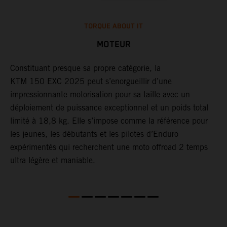
TORQUE ABOUT IT
MOTEUR
le
Constituant presque sa propre catégorie, la
​
KTM 150 EXC 2025 peut s’enorgueillir d’une
d
impressionnante motorisation pour sa taille avec un
à
r
déploiement de puissance exceptionnel et un poids total
a
limité à 18,8 kg. Elle s’impose comme la référence pour
t
les jeunes, les débutants et les pilotes d’Enduro
a
expérimentés qui recherchent une moto offroad 2 temps
p
ultra légère et maniable.
d
l