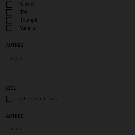
Cayman Islands
Suzuki
TM
Central African Republic
Triumph
Yamaha
Chad
AUTRES
Chile
China
Christmas Island
LIEU
Cocos (Keeling) Islands
adresse ci-dessus
Colombia
AUTRES
Comoros