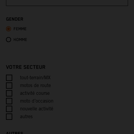
Bhutan
GENDER
FEMME
Bolivia
HOMME
Bosnia & Herzegovina
Botswana
VOTRE SECTEUR
Bouvet Island
tout-terrain/MX
motos de route
Brazil
activité course
moto d’occasion
British Indian Ocean Territory
nouvelle activité
autres
British Virgin Islands
AUTRES