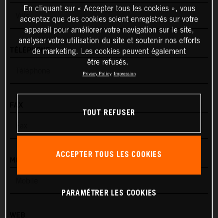
En cliquant sur « Accepter tous les cookies », vous
acceptez que des cookies soient enregistrés sur votre
Anguilla
appareil pour améliorer votre navigation sur le site,
analyser votre utilisation du site et soutenir nos efforts
Antarctica
TÉLÉPHONE
de marketing. Les cookies peuvent également
être refusés.
Antigua & Barbuda
Privacy Policy
Impression
Argentina
FAX
TOUT REFUSER
Armenia
Aruba
ACCEPTER TOUS LES COOKIES
MOBILE
Australia
PARAMÉTRER LES COOKIES
Austria
WEB
Azerbaijan