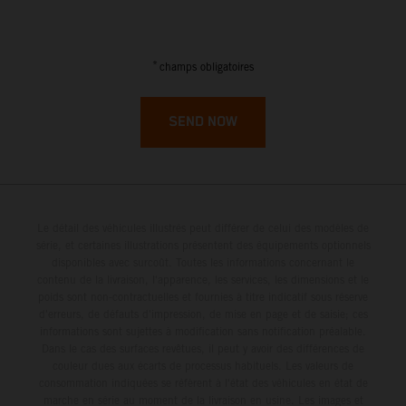
French Guiana
French Polynesia
*
champs obligatoires
French Southern Territories
SEND NOW
Gabon
Gambia
Le détail des véhicules illustrés peut différer de celui des modèles de
Georgia
série, et certaines illustrations présentent des équipements optionnels
disponibles avec surcoût. Toutes les informations concernant le
contenu de la livraison, l'apparence, les services, les dimensions et le
Germany
poids sont non-contractuelles et fournies à titre indicatif sous réserve
d'erreurs, de défauts d'impression, de mise en page et de saisie; ces
Ghana
informations sont sujettes à modification sans notification préalable.
Dans le cas des surfaces revêtues, il peut y avoir des différences de
couleur dues aux écarts de processus habituels. Les valeurs de
Gibraltar
consommation indiquées se réfèrent à l'état des véhicules en état de
marche en série au moment de la livraison en usine. Les images et