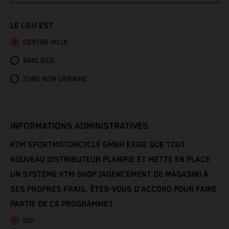
Congo - Brazzaville
LE LIEU EST
Congo - Kinshasa
CENTRE VILLE
Cook Islands
BANLIEUE
Costa Rica
ZONE NON URBAINE
Croatia
INFORMATIONS ADMINISTRATIVES
Cuba
KTM SPORTMOTORCYCLE GMBH EXIGE QUE TOUT
Curaçao
NOUVEAU DISTRIBUTEUR PLANIFIE ET METTE EN PLACE
UN SYSTÈME KTM SHOP (AGENCEMENT DE MAGASIN) À
Cyprus
SES PROPRES FRAIS. ÊTES-VOUS D'ACCORD POUR FAIRE
PARTIE DE CE PROGRAMME?
Czechia
OUI