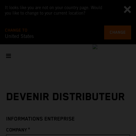
It looks like you are not on your country page. Would
you like to change to your current location?
CHANGE TO
CHANGE
United States
DEVENIR DISTRIBUTEUR
INFORMATIONS ENTREPRISE
*
COMPANY