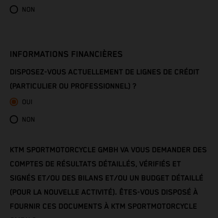
Côte d’Ivoire
NON
Denmark
Djibouti
INFORMATIONS FINANCIÈRES
DISPOSEZ-VOUS ACTUELLEMENT DE LIGNES DE CRÉDIT
Dominica
(PARTICULIER OU PROFESSIONNEL) ?
Dominican Republic
OUI
NON
Ecuador
Egypt
KTM SPORTMOTORCYCLE GMBH VA VOUS DEMANDER DES
COMPTES DE RÉSULTATS DÉTAILLÉS, VÉRIFIÉS ET
El Salvador
SIGNÉS ET/OU DES BILANS ET/OU UN BUDGET DÉTAILLÉ
(POUR LA NOUVELLE ACTIVITÉ). ÊTES-VOUS DISPOSÉ À
Equatorial Guinea
FOURNIR CES DOCUMENTS À KTM SPORTMOTORCYCLE