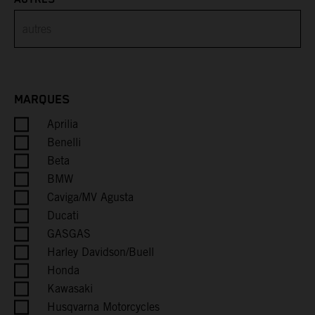
Brunei
Bulgaria
Burkina Faso
MARQUES
Burundi
Aprilia
Cambodia
Benelli
Beta
Cameroon
BMW
Caviga/MV Agusta
Canada
Ducati
GASGAS
Cape Verde
Harley Davidson/Buell
Honda
Caribbean Netherlands
Kawasaki
Husqvarna Motorcycles