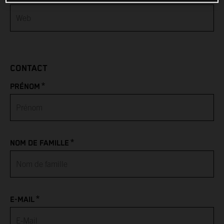
Bahamas
Bahrain
CONTACT
Bangladesh
*
PRÉNOM
Barbados
Belarus
*
NOM DE FAMILLE
Belgium
Belize
*
Benin
E-MAIL
Bermuda