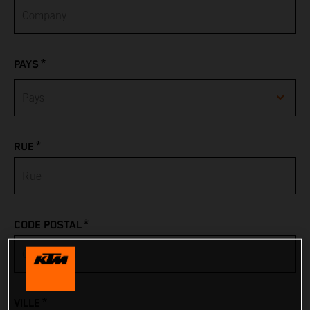
*
PAYS
Afghanistan
*
RUE
Albania
Algeria
*
CODE POSTAL
American Samoa
Andorra
*
VILLE
Angola