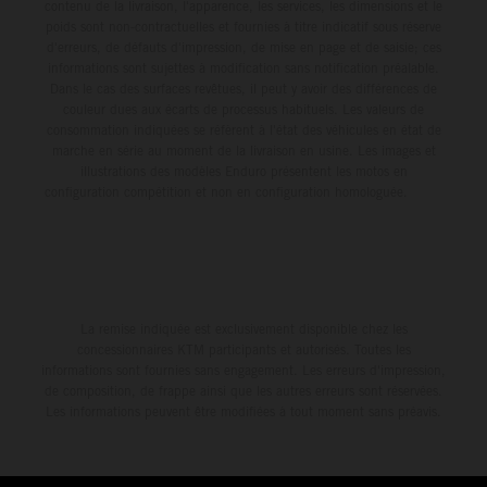
contenu de la livraison, l'apparence, les services, les dimensions et le
poids sont non-contractuelles et fournies à titre indicatif sous réserve
d'erreurs, de défauts d'impression, de mise en page et de saisie; ces
informations sont sujettes à modification sans notification préalable.
Dans le cas des surfaces revêtues, il peut y avoir des différences de
couleur dues aux écarts de processus habituels. Les valeurs de
consommation indiquées se réfèrent à l'état des véhicules en état de
marche en série au moment de la livraison en usine. Les images et
illustrations des modèles Enduro présentent les motos en
configuration compétition et non en configuration homologuée.
La remise indiquée est exclusivement disponible chez les
concessionnaires KTM participants et autorisés. Toutes les
informations sont fournies sans engagement. Les erreurs d'impression,
de composition, de frappe ainsi que les autres erreurs sont réservées.
Les informations peuvent être modifiées à tout moment sans préavis.