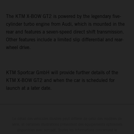
The KTM X-BOW GT2 is powered by the legendary five-
cylinder turbo engine from Audi, which is mounted in the
rear and features a seven-speed direct shift transmission.
Other features include a limited slip differential and rear-
wheel drive.
KTM Sportcar GmbH will provide further details of the
KTM X-BOW GT2 and when the car is scheduled for
launch at a later date.
Le détail des véhicules illustrés peut différer de celui des modèles de
série, et certaines illustrations présentent des équipements optionnels
disponibles avec surcoût. Toutes les informations concernant le