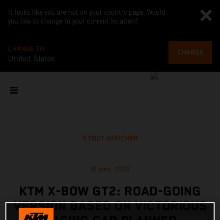
It looks like you are not on your country page. Would
you like to change to your current location?
CHANGE TO
CHANGE
United States
TOUT AFFICHER
19 janv. 2022
KTM X-BOW GT2: ROAD-GOING
VERSION BASED ON VICTORIOUS