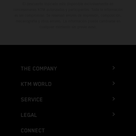
El descuento indicado está disponible exclusivamente en
concesionarios KTM autorizados y participantes. Toda la información
es sin compromiso. Se reservan errores de impresión, composición,
mecanografía y otros errores. La información puede cambiarse en
cualquier momento sin previo aviso.
THE COMPANY
KTM WORLD
SERVICE
LEGAL
CONNECT