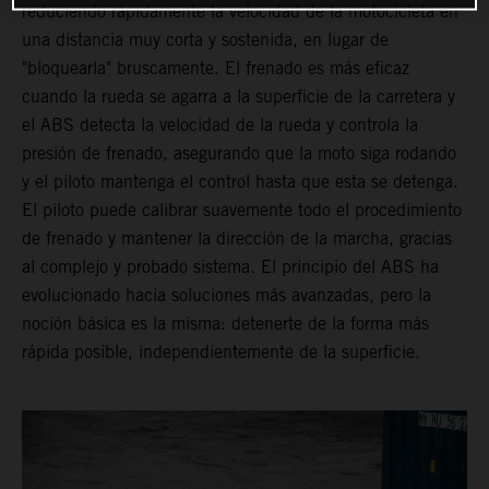
reduciendo rápidamente la velocidad de la motocicleta en
una distancia muy corta y sostenida, en lugar de
"bloquearla" bruscamente. El frenado es más eficaz
cuando la rueda se agarra a la superficie de la carretera y
el ABS detecta la velocidad de la rueda y controla la
presión de frenado, asegurando que la moto siga rodando
y el piloto mantenga el control hasta que esta se detenga.
El piloto puede calibrar suavemente todo el procedimiento
de frenado y mantener la dirección de la marcha, gracias
al complejo y probado sistema. El principio del ABS ha
evolucionado hacia soluciones más avanzadas, pero la
noción básica es la misma: detenerte de la forma más
rápida posible, independientemente de la superficie.