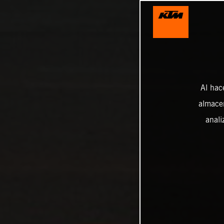
Al hac
almacen
anali