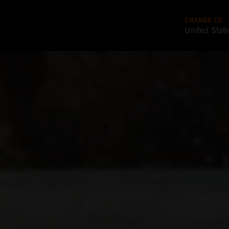
CHANGE TO
United Stat