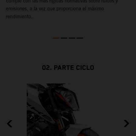
cumple con las más rígidas normativas sobre ruidos y
c
,
emisiones, a la vez que proporciona el máximo
rendimiento.
02. PARTE CICLO