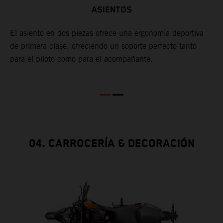
ASIENTOS
E
to
d
El asiento en dos piezas ofrece una ergonomía deportiva
c
de primera clase, ofreciendo un soporte perfecto tanto
t
para el piloto como para el acompañante.
f
04. CARROCERÍA & DECORACIÓN