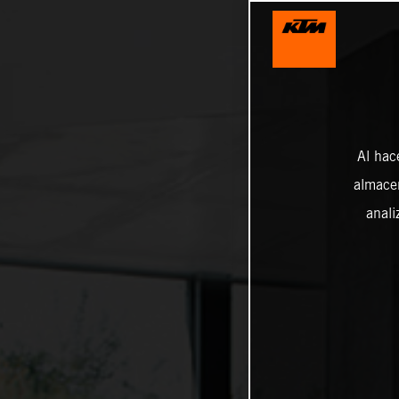
Al hac
almacen
anali