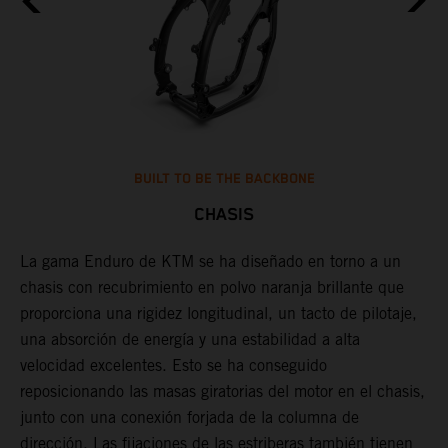
BUILT TO BE THE BACKBONE
CHASIS
a
La gama Enduro de KTM se ha diseñado en torno a un
U
chasis con recubrimiento en polvo naranja brillante que
d
.
proporciona una rigidez longitudinal, un tacto de pilotaje,
p
s
una absorción de energía y una estabilidad a alta
d
n
velocidad excelentes. Esto se ha conseguido
e
reposicionando las masas giratorias del motor en el chasis,
c
junto con una conexión forjada de la columna de
s
dirección. Las fijaciones de las estriberas también tienen
t