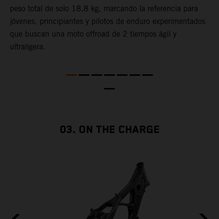
peso total de solo 18,8 kg, marcando la referencia para
c
jóvenes, principiantes y pilotos de enduro experimentados
m
que buscan una moto offroad de 2 tiempos ágil y
l
ultraligera.
a
p
p
d
c
E
c
03. ON THE CHARGE
p
E
f