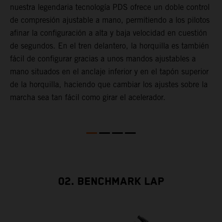
l
nuestra legendaria tecnología PDS ofrece un doble control
t
de compresión ajustable a mano, permitiendo a los pilotos
m
afinar la configuración a alta y baja velocidad en cuestión
a
de segundos. En el tren delantero, la horquilla es también
f
fácil de configurar gracias a unos mandos ajustables a
d
mano situados en el anclaje inferior y en el tapón superior
T
de la horquilla, haciendo que cambiar los ajustes sobre la
s
marcha sea tan fácil como girar el acelerador.
s
a
m
02. BENCHMARK LAP