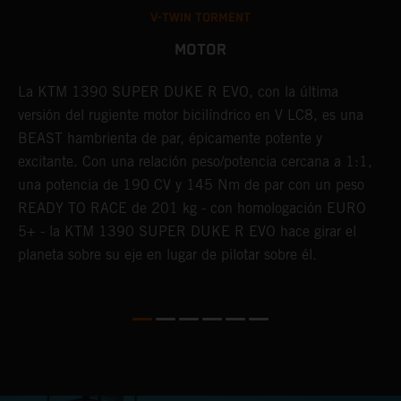
V-TWIN TORMENT
MOTOR
La KTM 1390 SUPER DUKE R EVO, con la última
E
s
versión del rugiente motor bicilíndrico en V LC8, es una
p
BEAST hambrienta de par, épicamente potente y
r
excitante. Con una relación peso/potencia cercana a 1:1,
a
una potencia de 190 CV y 145 Nm de par con un peso
f
READY TO RACE de 201 kg - con homologación EURO
g
5+ - la KTM 1390 SUPER DUKE R EVO hace girar el
m
planeta sobre su eje en lugar de pilotar sobre él.