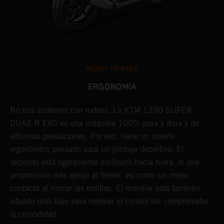
READY TO RACE
ERGONOMÍA
No nos andemos con rodeos. La KTM 1390 SUPER
C
as
DUKE R EVO es una máquina 100% pura y dura y de
e
altísimas prestaciones. Por eso, tiene un diseño
d
a.
ergonómico pensado para un pilotaje deportivo. El
m
depósito está ligeramente inclinado hacia fuera, lo que
P
proporciona más apoyo al frenar, así como un mejor
ú
contacto al hincar las rodillas. El manillar está también
l
situado más bajo para mejorar el control sin comprometer
l
la comodidad.
c