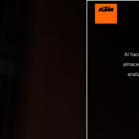
Al hac
almacen
anali