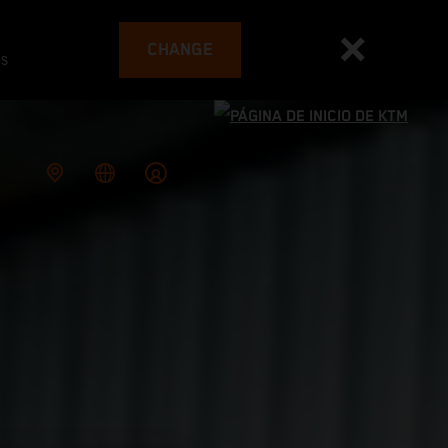
CHANGE
es